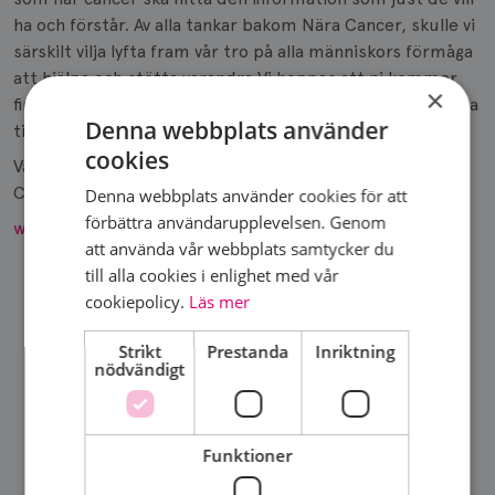
ha och förstår. Av alla tankar bakom Nära Cancer, skulle vi
särskilt vilja lyfta fram vår tro på alla människors förmåga
att hjälpa och stötta varandra.Vi hoppas att ni kommer
×
finna kraft och inspiration på forumet och komma tillbaka
Denna webbplats använder
till Nära Cancer så ofta ni behöver.
cookies
Varma hälsningar, Katrin och Johanna, grundare av Nära
Cancer"
Denna webbplats använder cookies för att
förbättra användarupplevelsen. Genom
www.naracancer.se
att använda vår webbplats samtycker du
till alla cookies i enlighet med vår
cookiepolicy.
Läs mer
DELA SIDA
Strikt
Prestanda
Inriktning
nödvändigt
Funktioner